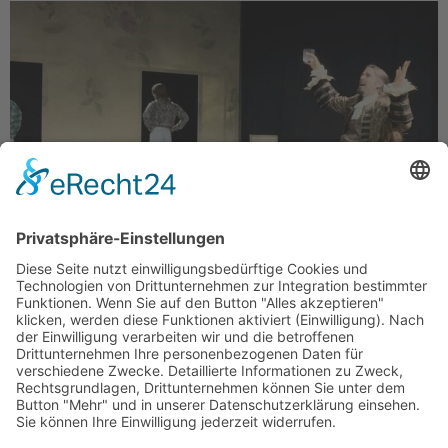
Ob Möbius (Arne Kayser) und die Inspektorin (Michelle
Middelhoff) die Welt retten? (Foto: Alina Kaps) Das
THEATER DER GENERATIONEN von den Wuppertaler
Bühnen zeigt in dieser Spielzeit einen Klassiker von
Friedrich Dürrenmatt: DIE PHYSIKER. Regisseurin
Charlotte Arndt stellt sich mit großer Freuden den