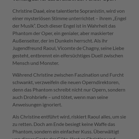
Christine Daaé, eine talentierte Sopranistin, wird von
einer mysteriösen Stimme unterrichtet – ihrem „Engel
der Musik“. Doch dieser Engel ist in Wahrheit das
Phantom der Oper, ein genialer, aber maskierter
Außenseiter, der im Dunkeln herrscht. Als ihr
Jugendfreund Raoul, Vicomte de Chagny, seine Liebe
gesteht, entbrennt ein eifersüchtiges Duell zwischen
Mensch und Monster.
Während Christine zwischen Faszination und Furcht
schwankt, verzweifeln die neuen Operndirektoren,
denn das Phantom schreibt nicht nur Opern, sondern
auch Drohbriefe – und tötet, wenn man seine
Anweisungen ignoriert.
Als Christine entführt wird, riskiert Raoul alles, um sie
zu retten. Doch am Ende besiegt keine Waffe das
Phantom, sondern ein einfacher Kuss. Überwältigt
von dieser Geste der Güte, lässt es Christine und