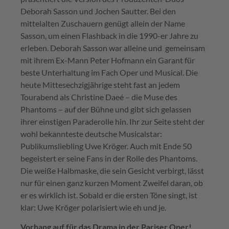
Deborah Sasson und Jochen Sautter. Bei den
mittelalten Zuschauern genügt allein der Name
Sasson, um einen Flashback in die 1990-er Jahre zu
erleben. Deborah Sasson war alleine und gemeinsam
mit ihrem Ex-Mann Peter Hofmann ein Garant für
beste Unterhaltung im Fach Oper und Musical. Die
heute Mittesechzigjährige steht fast an jedem
Tourabend als Christine Daeé – die Muse des
Phantoms – auf der Bühne und gibt sich gelassen
ihrer einstigen Paraderolle hin. Ihr zur Seite steht der
wohl bekannteste deutsche Musicalstar:
Publikumsliebling Uwe Kröger. Auch mit Ende 50
begeistert er seine Fans in der Rolle des Phantoms.
Die weiße Halbmaske, die sein Gesicht verbirgt, lässt
nur für einen ganz kurzen Moment Zweifel daran, ob
er es wirklich ist. Sobald er die ersten Töne singt, ist
klar: Uwe Kröger polarisiert wie eh und je.
Vorhang auf für das Drama in der Pariser Oper!