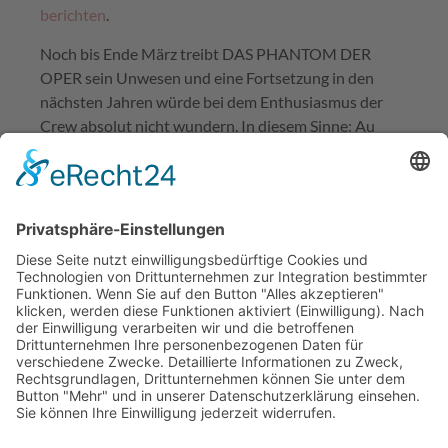
berichten
.
Noch bis Ende März treibt DAS PHANTOM DER
OPER sein Unwesen und eine Fortsetzung in den
nächsten Jahren würde bei dem Enthusiasmus der
Crew absolut nicht wundern. In diesem Sinne: Au
revoir!
Bis Ende März auf Tour:
DAS PHANTOM DER
OPER