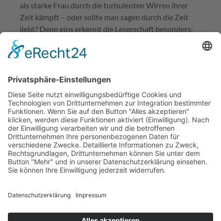
als starke Frau durch die turbulenten Wirren ihrer
Zeit kämpft – oder sollte man sagen durch die Zeit
liebt? Denn eins erkennt die Leserschaft besonders:
Die ganz große Liebe im Leben der Mascha Kaléko
war … die Freiheit.
Die Liebe der Mascha
Kaléko
von Charlotte Roth – Herausgeber : ‎ Droemer HC; 1.
Edition (3. März 2025) Sprache‏ : ‎ Deutsch, 432 Seiten,
ISBN-10 : ‎ 3426282798, ISBN-13 ‏: ‎ 978-3426282793