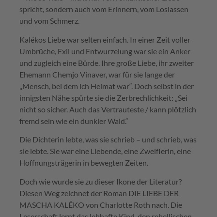
spricht, sondern auch vom Erinnern, vom Loslassen
und vom Schmerz.
Kalékos Liebe war selten einfach. In einer Zeit voller
Umbrüche, Exil und Entwurzelung war sie ein Anker
und zugleich eine Bürde. Ihre große Liebe, ihr zweiter
Ehemann Chemjo Vinaver, war für sie lange der
„Mensch, bei dem ich Heimat war“. Doch selbst in der
innigsten Nähe spürte sie die Zerbrechlichkeit: „Sei
nicht so sicher. Auch das Vertrauteste / kann plötzlich
fremd sein wie ein dunkler Wald.“
Die Dichterin lebte, was sie schrieb – und schrieb, was
sie lebte. Sie war eine Liebende, eine Zweiflerin, eine
Hoffnungsträgerin in bewegten Zeiten.
Doch wie wurde sie zu dieser Ikone der Literatur?
Diesen Weg zeichnet der Roman DIE LIEBE DER
MASCHA KALÉKO von Charlotte Roth nach. Die
Leserschaft lernt das lebhafte Kind, den rebellischen