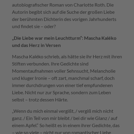
autobiografischer Roman von Charlotte Roth. Die
Autorin begibt sich auf die Suche der großen Liebe
der berühmten Dichterin des vorigen Jahrhunderts
und findet sie – oder?
„Die Liebe war mein Leuchtturm“: Mascha Kaléko
und das Herz in Versen
Mascha Kaléko schrieb, als hätte sie ihr Herz mit ihren
Stiften verbunden. Ihre Gedichte sind
Momentaufnahmen voller Sehnsucht, Melancholie
und kluger Ironie – oft zart, manchmal scharf, doch
immer durchdrungen von einer tief empfundenen
Liebe. Nicht nur zur Sprache, sondern zum Leben
selbst – trotz dessen Härte.
„Wenn du mich einmal vergißt, / vergiß mich nicht
ganz. / Ein Teil von mir bleibt / bei dir wie Glanz / auf
einem Apfel.“ So heißt es in einem ihrer Gedichte, das
– wie so viele – nicht nur von romantischer Liebe