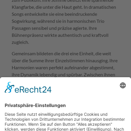
Klangfarbe, die unter die Haut geht. In dramatischen
Songs entwickelte sie eine beeindruckende
Sogwirkung, während sie in harmonischen Trio
Passagen sensibel und präzise agierte. Ihre
Bühnenpräsenz wirkte authentisch und kraftvoll
zugleich.
Gemeinsam bildeten die drei eine Einheit, die weit
über die Summe ihrer Einzelstimmen hinausging. Ihre
Harmonien waren perfekt aufeinander abgestimmt,
ihre Dynamik lebendig und spürbar. Zwischen ihnen
herrschte eine Vertrautheit, die sich in Blicken,
Gesten und musikalischer Feinabstimmung zeigte.
Den klanglichen Rahmen schuf die ausschließlich
weiblich besetzte Band unter der Leitung von
Herbert
Pichler
. Diese geballte Frauenpower sorgte für einen
differenzierten und zugleich kraftvollen Sound.
Präzision, Spielfreude und musikalisches Feingefühl