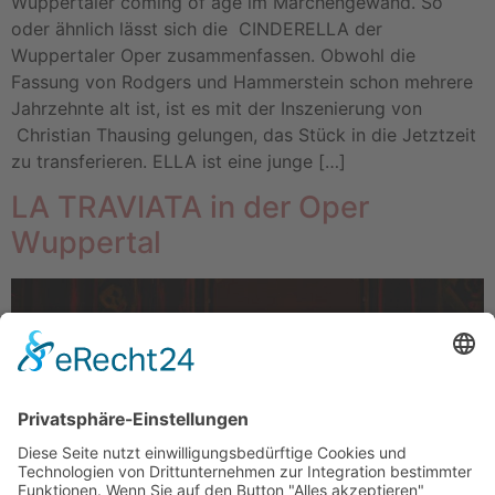
Wuppertaler coming of age im Märchengewand. So
oder ähnlich lässt sich die CINDERELLA der
Wuppertaler Oper zusammenfassen. Obwohl die
Fassung von Rodgers und Hammerstein schon mehrere
Jahrzehnte alt ist, ist es mit der Inszenierung von
Christian Thausing gelungen, das Stück in die Jetztzeit
zu transferieren. ELLA ist eine junge […]
LA TRAVIATA in der Oper
Wuppertal