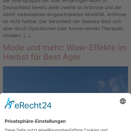
der Altersgruppe der über 60-jährigen leidet in
Deutschland bereits jeder zweite an Arthrose und der
damit verbundenen eingeschränkten Mobilität. Arthrose
ist nicht heilbar. Der Verschleiß der Gelenke lässt sich
aber durch Operationen oder konservativen Therapien
mindern. […]
Mode und mehr: Wow-Effekte im
Herbst für Best Ager