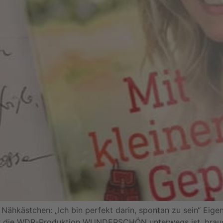
hkästchen: „Ich bin perfekt darin, spontan zu sein“ Eigentl
ür die WDR-Produktion WUNDERSCHÖN unterwegs ist, brauch