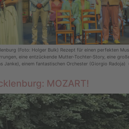
lenburg (Foto: Holger Bulk) Rezept für einen perfekten M
irrungen, eine entzückende Mutter-Tochter-Story, eine groß
s Janke), einem fantastischen Orchester (Giorgio Radoja)
cklenburg: MOZART!