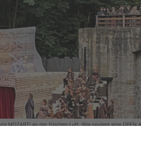
urg MOZART! an der frischen Luft. Wie opulent eine OPEN A
aison. Die Premiere von MOZART! am 16. Juni war ein voller
ester Levay (Musik und Orchestrierung) […]