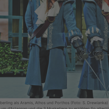
berling als Aramis, Athos und Porthos (Foto: S. Drewianka) D
 um d’Artagnan und die 3 Musketiere zu erzählen So alte