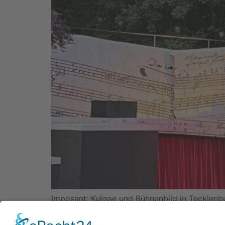
Imposant: Kulisse und Bühnenbild in Tecklenb
Freilichtspiele Tecklenburg auch in dieser S
Michael Kunze (Buch und Liedtexte) und Sylv