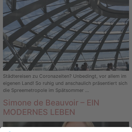
Städtereisen zu Coronazeiten? Unbedingt, vor allem im
eigenen Land! So ruhig und anschaulich präsentiert sich
die Spreemetropole im Spätsommer …
Simone de Beauvoir – EIN
MODERNES LEBEN