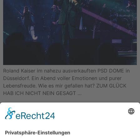
Roland Kaiser im nahezu ausverkauften PSD DOME in
Düsseldorf. Ein Abend voller Emotionen und purer
Lebensfreude. Wie es mir gefallen hat? ZUM GLÜCK
HAB ICH NICHT NEIN GESAGT …
Die Schöne und das Biest