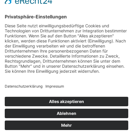
Mischung aus Romantik und Dramatik, aus einer
düsteren Atmosphäre und der absoluten
Lebensfreude. Die Zuschauer dürfen sich auf einen
Mix aus gefühlvollen Balladen und rockigen Songs in
deutscher Sprache sowie auf einzigartige
Bühnenbilder und eine spektakuläre Lichtshow
freuen.
Musik von Martin Doepke
Gesangstexte von Elke Schlimbach & Grant Stevens
Dialoge von Christian Bienek
Idee und Konzept von Hans Holzbecher & Andrea
Friedrichs
Impressum
Datenschutzerklärung