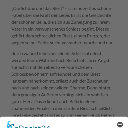
„Die Schöne und das Biest“ – ist eine zeitlos schöne
Fabel über die Kraft der Liebe. Es ist die Geschichte
der schönen Bella, die sich aus Zuneigung zu ihrem
Vater in ein verwunschenes Schloss begibt. Dieses
gehört dem schrecklichen Biest, einem Prinzen, der
wegen seiner Selbstsucht verzaubert wurde und nur
durch wahre Liebe von seinem Schicksal erlöst
werden kann. Während sich Bella trotz ihrer Angst
zunächst mit den ebenso verwunschenen
Schlossbewohnern anfreundet und dem Biest
langsam näherkommt, erliegt auch der Zuschauer
nach und nach seinem wilden Charme. Denn hinter
dem grausigen Äußeren verbirgt sich ein wahrlich
gutes Herz. Das erkennt auch Bella in einem
spannenden Finale, in dem sie dem Biest schließlich
ihre Liebe gesteht und es so von seinem Fluch befreit.
„Die Schöne und das Biest – Das Musical“ ist eine