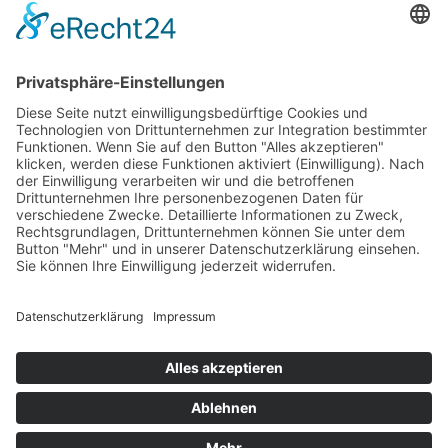
Großes Ensemble im Wuppertaler Opernhaus
(©Matthias Jung) Wenn der Teufel französisch singt und
die Moral Pause macht Wenn Charles Gounod wüsste,
was aus seinem „Faust“ geworden ist, er würde
vermutlich schmunzeln – und Méphistophélès einen
extra Applaus gönnen. In der neuen Inszenierung am
Theater Wuppertal zeigt sich einmal mehr, wie
überraschend lebendig eine Oper über […]
Impressum
Datenschutzerklärung