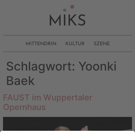
MITTENDRIN
KULTUR
SZENE
Schlagwort:
Yoonki
Baek
FAUST im Wuppertaler
Opernhaus