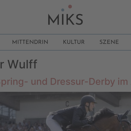
MITTENDRIN
KULTUR
SZENE
r Wulff
pring- und Dressur-Derby im