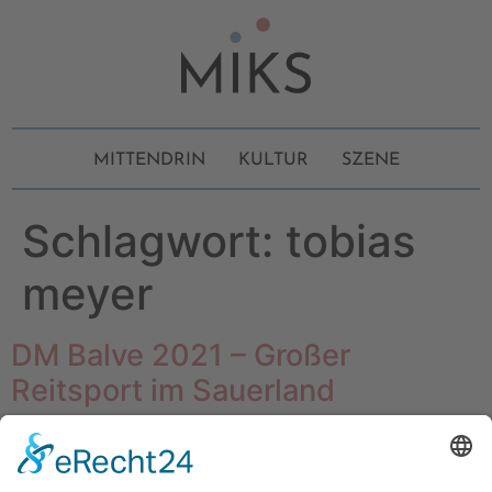
MITTENDRIN
KULTUR
SZENE
Schlagwort:
tobias
meyer
DM Balve 2021 – Großer
Reitsport im Sauerland