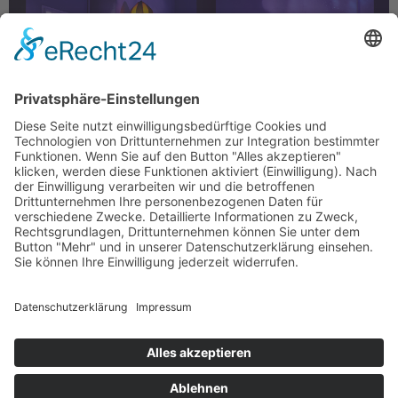
CINDERELLA in Wuppertal (Foto: Björn Hickmann)
Wuppertaler coming of age im Märchengewand. So
oder ähnlich lässt sich die CINDERELLA der
Wuppertaler Oper zusammenfassen. Obwohl die
Fassung von Rodgers und Hammerstein schon mehrere
Jahrzehnte alt ist, ist es mit der Inszenierung von
Christian Thausing gelungen, das Stück in die Jetztzeit
zu transferieren. ELLA ist eine junge […]