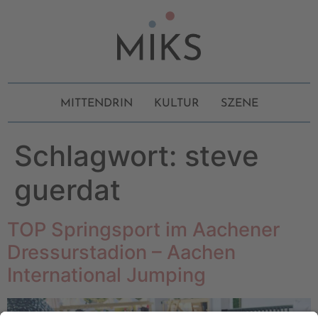
MITTENDRIN
KULTUR
SZENE
Schlagwort:
steve
guerdat
TOP Springsport im Aachener
Dressurstadion – Aachen
International Jumping