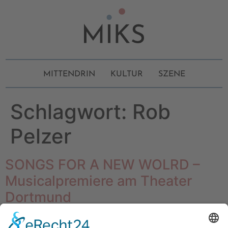
MITTENDRIN
KULTUR
SZENE
Schlagwort:
Rob
Pelzer
SONGS FOR A NEW WOLRD –
Musicalpremiere am Theater
Dortmund