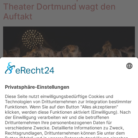
Theater Dortmund wagt den
Auftakt
Das Theater Dortmund startet am Dienstag, 1.
September 2020, um 19.30 Uhr mit der Eröffnungsgala
AUFTAKT 2020 – WIR SPIELEN WIEDER! in die Spielzeit
2020/2021. Die Sparten Oper, Ballett sowie
Philharmoniker bieten ein Programm, das die Highlights
aus Musik und Tanz coronakonform vereint.