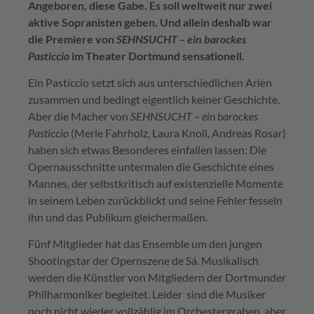
Angeboren, diese Gabe. Es soll weltweit nur zwei
aktive Sopranisten geben. Und allein deshalb war
die Premiere von
SEHNSUCHT – ein barockes
Pasticcio
im Theater Dortmund sensationell.
Ein Pasticcio setzt sich aus unterschiedlichen Arien
zusammen und bedingt eigentlich keiner Geschichte.
Aber die Macher von
SEHNSUCHT – ein barockes
Pasticcio
(Merle Fahrholz, Laura Knoll, Andreas Rosar)
haben sich etwas Besonderes einfallen lassen: Die
Opernausschnitte untermalen die Geschichte eines
Mannes, der selbstkritisch auf existenzielle Momente
in seinem Leben zurückblickt und seine Fehler fesseln
ihn und das Publikum gleichermaßen.
Fünf Mitglieder hat das Ensemble um den jungen
Shootingstar der Opernszene de Sá. Musikalisch
werden die Künstler von Mitgliedern der Dortmunder
Philharmoniker begleitet. Leider sind die Musiker
noch nicht wieder vollzählig im Orchestergraben, aber