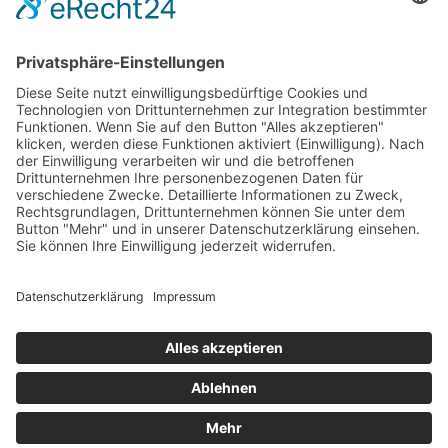
der als Countertenor die Rolle des selbstkritischen
Mannes mit allen Facetten sang und spielte.
Mit Sooyeon Lee (Sopran), Hyona Kim (Mezzosopran)
und Denis Velev (Bass) war für jeden Geschmack eine
meisterliche Stimme dabei.
Einzig voll besetzte Ränge fehlten dem Stück. So
hätten die stehenden Ovationen und Bravo-Rufen die
Künstler noch mehr belohnt.
Aber: Nach der Premiere ist vor den noch folgenden
Aufführungen. Die aktuellen Termine gibt es
HIER
SEHNSUCHT geweckt?
Impressum
Datenschutzerklärung