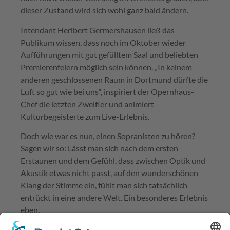
dieser Zustand wird sich wohl ganz bald ändern.
Intendant Heribert Germershausen ließ das
Publikum wissen, dass noch im Oktober wieder
Aufführungen mit gut gefülltem Saal und beliebten
Premierenfeiern möglich sein können. „In keinem
anderen geschlossenen Raum in Dortmund dürfte die
Luft so gut wie bei uns“, inspiriert der Opernhaus-
Chef die letzten Zweifler und animiert
Kulturbegeisterte zum Live-Erlebnis.
Doch wie war es nun, einen Sopranisten zu hören?
Sagen wir so: Lässt man sich nach dem ersten
Erstaunen und dem Gefühl, dass zwischen Optik und
Akustik etwas nicht passt, auf den wunderschönen
Klang der Stimme ein, fühlt man sich tatsächlich
entrückt in eine andere Welt. Ein besonderes Erlebnis
eben.
Besonders berührend war allerdings David DQ Lee,