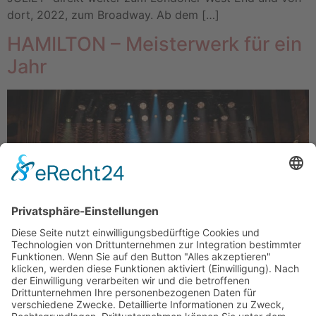
dort, 2022, zum Broadway. Ab dem […]
HAMILTON – Meisterwerk für ein
Jahr
HAMILTON – seit Herbst 2022 im Hamburger