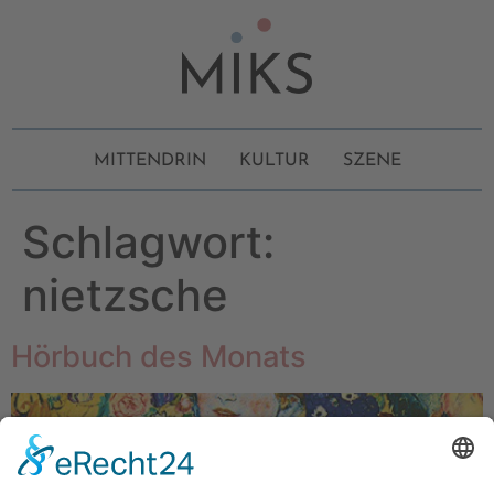
MITTENDRIN
KULTUR
SZENE
Schlagwort:
nietzsche
Hörbuch des Monats