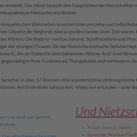
en erweckt. Der Hörer lauscht den Gesprächen der Herrschaften m
r Hauptakteure Nietzsche und Breuer.
hilosophischen Weisheiten in erster Linie um Liebe und Selbstliebe
ichen Objekte der Begierde zwei populäre Damen ihrer Zeit waren, 
n Hörern. Die Rede ist von Lou Salomé, Schriftstellerin und Psych
ogar der einzigen) Frauen, für die Nietzsche erotische Gefühle heg
nna O., die als Patientin dem bekannten Wiener Arzt Josef Breue
 gegenseitig in ihrer Funktion als Therapeuten und verhindern, da
ls Sprecher in über 17 Stunden eine wunderschöne philosophische 
könnte. Am Ende steht nahezu fest: Vieles nur erfunden – oder do
Und Nietzsc
chen Lou Andreas Salomé,
analyse.
Autor: Irvin D. Yalom
Sprecher: Markus Pfeiff
e: Die selbstbewusste junge