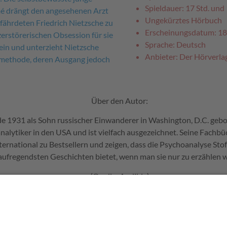
Spieldauer: 17 Std. und
é drängt den angesehenen Arzt
Ungekürztes Hörbuch
efährdeten Friedrich Nietzsche zu
Erscheinungsdatum: 18
zerstörerischen Obsession für sie
Sprache: Deutsch
t ein und unterzieht Nietzsche
Anbieter: Der Hörverla
smethode, deren Ausgang jedoch
Über den Autor:
e 1931 als Sohn russischer Einwanderer in Washington, D.C. geboren
alytiker in den USA und ist vielfach ausgezeichnet. Seine Fachbüch
rnational zu Bestsellern und zeigen, dass die Psychoanalyse Stof
aufregendsten Geschichten bietet, wenn man sie nur zu erzählen w
(Quelle: Audible)