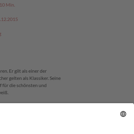
 10 Min.
.12.2015
g
. Er gilt als einer der
er gelten als Klassiker. Seine
f für die schönsten und
eiß.