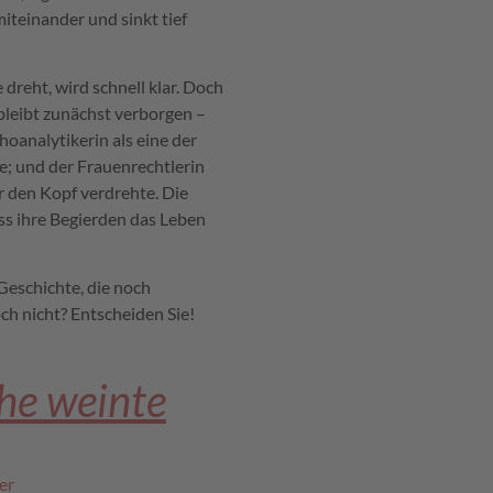
iteinander und sinkt tief
 dreht, wird schnell klar. Doch
bleibt zunächst verborgen –
oanalytikerin als eine der
te; und der Frauenrechtlerin
r den Kopf verdrehte. Die
ss ihre Begierden das Leben
Geschichte, die noch
ch nicht? Entscheiden Sie!
he weinte
er