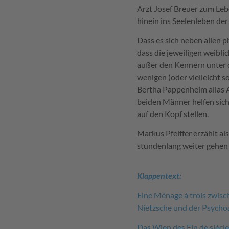
Arzt Josef Breuer zum Leb
hinein ins Seelenleben de
Dass es sich neben allen p
dass die jeweiligen weibl
außer den Kennern unter de
wenigen (oder vielleicht s
Bertha Pappenheim alias A
beiden Männer helfen sich
auf den Kopf stellen.
Markus Pfeiffer erzählt a
stundenlang weiter gehen 
Klappentext:
Eine Ménage à trois zwis
Nietzsche und der Psycho
Das Wien des Fin de siècl