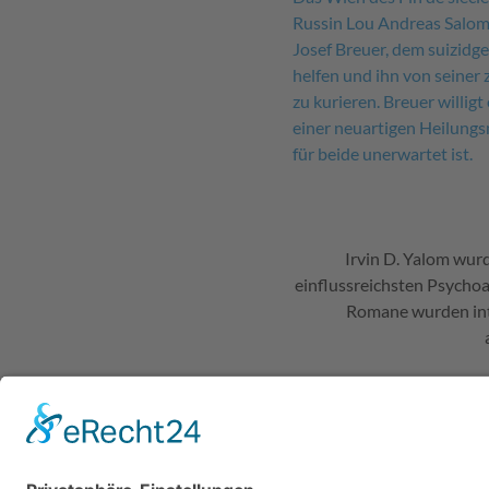
Russin Lou Andreas Salom
Josef Breuer, dem suizidg
helfen und ihn von seiner 
zu kurieren. Breuer willig
einer neuartigen Heilung
für beide unerwartet ist.
Irvin D. Yalom wurd
einflussreichsten Psychoan
Romane wurden inte