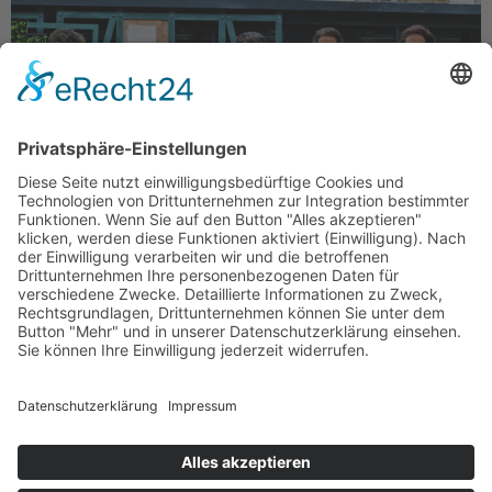
Fin Holzwart, Filippo Strocchi und Benjamin Eberling als
Aramis, Athos und Porthos (Foto: S. Drewianka) Die alte
Burgruine in Tecklenburg ist ein perfekter Schauplatz
um die Geschichte rund um d’Artagnan und die 3
Musketiere zu erzählen So altertümlich das Stück nach
dem Roman von Alexandre Dumas, so zeitlos die Musik
von Rob und Ferdi Bolland; […]