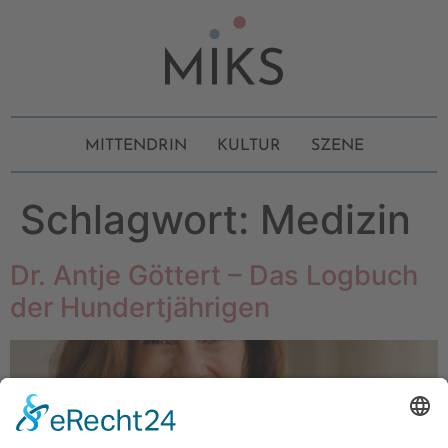
MITTENDRIN
KULTUR
SZENE
Schlagwort:
Medizin
Dr. Antje Göttert – Das Logbuch
der Hundertjährigen