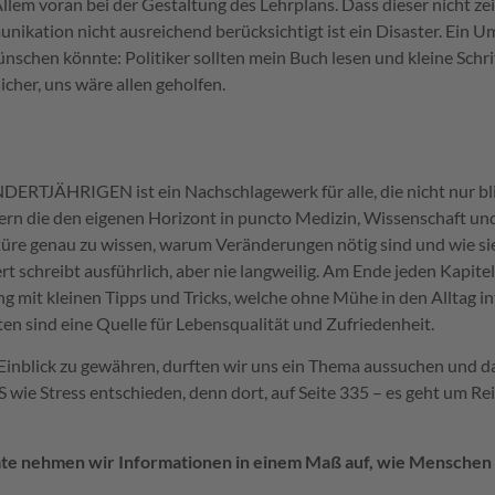
llem voran bei der Gestaltung des Lehrplans. Dass dieser nicht z
nikation nicht ausreichend berücksichtigt ist ein Disaster. Ein 
nschen könnte: Politiker sollten mein Buch lesen und kleine Schr
cher, uns wäre allen geholfen.
ÄHRIGEN ist ein Nachschlagewerk für alle, die nicht nur bli
ern die den eigenen Horizont in puncto Medizin, Wissenschaft und 
re genau zu wissen, warum Veränderungen nötig sind und wie sie
t schreibt ausführlich, aber nie langweilig. Am Ende jeden Kapitels
mit kleinen Tipps und Tricks, welche ohne Mühe in den Alltag in
ten sind eine Quelle für Lebensqualität und Zufriedenheit.
inblick zu gewähren, durften wir uns ein Thema aussuchen und d
 S wie Stress entschieden, denn dort, auf Seite 335 – es geht um Re
te nehmen wir Informationen in einem Maß auf, wie Menschen d