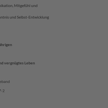
nikation, Mitgefühl und
enntnis und Selbst-Entwicklung
ährigen
und vergnügtes Leben
seband
7-2