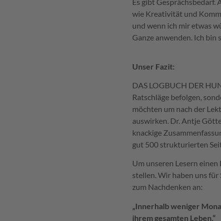
Es gibt Gesprächsbedarf. A
wie Kreativität und Kommu
und wenn ich mir etwas wü
Ganze anwenden. Ich bin si
Unser Fazit:
DAS LOGBUCH DER HUNDERTJ
Ratschläge befolgen, sond
möchten um nach der Lektü
auswirken. Dr. Antje Götter
knackige Zusammenfassung 
gut 500 strukturierten Sei
Um unseren Lesern einen E
stellen. Wir haben uns für
zum Nachdenken an:
„Innerhalb weniger Mona
ihrem gesamten Leben.“