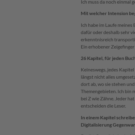
Ich muss da noch einmal 
Mit welcher Intension beg
Ich habe im Laufe meines
dafür oder deshalb sehr vi
erkenntnisreich transport
Ein erhobener Zeigefinger 
26 Kapitel, für jeden Bu
Keineswegs, jedes Kapitel 
längst nicht alles umgesetz
dort ab, wo sie stehen un
Themengebieten. Ich bin mi
bei Z wie Zähne. Jeder hat
entscheiden die Leser.
In einem Kapitel schreib
Digitalisierung Gegenwar