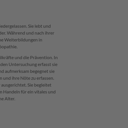
iedergelassen. Sie lebt und
nder. Während und nach ihrer
che Weiterbildungen in
öopathie.
lkräfte und die Prävention. In
den Untersuchung erfasst sie
nd aufmerksam begegnet sie
 und ihre Nöte zu erfassen.
ausgerichtet. Sie begleitet
 Handeln für ein vitales und
e Alter.