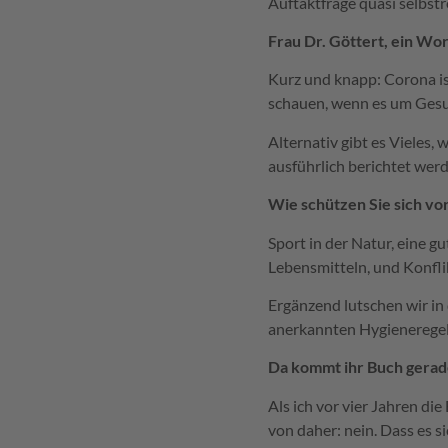
Auftaktfrage quasi selbs
Frau Dr. Göttert, ein Wor
Kurz und knapp: Corona ist
schauen, wenn es um Gesund
Alternativ gibt es Vieles
ausführlich berichtet wer
Wie schützen Sie sich vo
Sport in der Natur, eine g
Lebensmitteln, und Konflik
Ergänzend lutschen wir in
anerkannten Hygieneregel
Da kommt ihr Buch gerade
Als ich vor vier Jahren di
von daher: nein. Dass es s