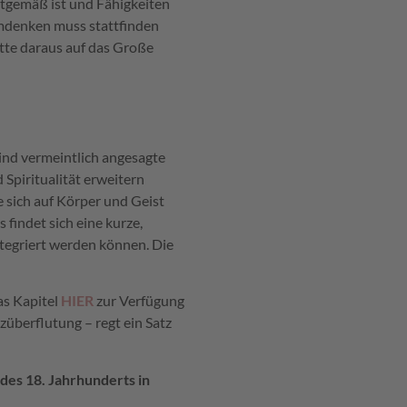
eitgemäß ist und Fähigkeiten
Umdenken muss stattfinden
itte daraus auf das Große
nd vermeintlich angesagte
Spiritualität erweitern
 sich auf Körper und Geist
 findet sich eine kurze,
tegriert werden können. Die
as Kapitel
HIER
zur Verfügung
izüberflutung – regt ein Satz
es 18. Jahrhunderts in