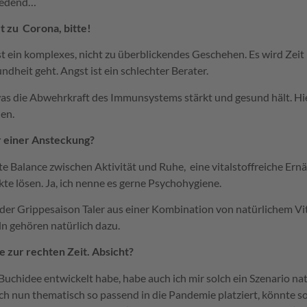
tredend…
t zu
Corona, bitte!
 ein komplexes, nicht zu überblickendes Geschehen. Es wird Zeit 
heit geht. Angst ist ein schlechter Berater.
, was die Abwehrkraft des Immunsystems stärkt und gesund hält. Hi
den.
r einer Ansteckung?
ute Balance zwischen Aktivität und Ruhe,
eine vitalstoffreiche Ern
te lösen. Ja, ich nenne es gerne Psychohygiene.
 der Grippesaison Taler aus einer Kombination von natürlichem Vi
n gehören natürlich dazu.
 zur rechten Zeit. Absicht?
e Buchidee entwickelt habe, habe auch ich mir solch ein Szenario na
ich nun thematisch so passend in die Pandemie platziert, könnte s