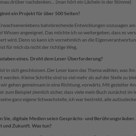
genau drüber nachdenken… (man hört ein Lächeln in der Stimme)
innt ein Projekt für über 500 Seiten?
 Erwachsenenlebens bahnbrechende Entwicklungen sozusagen am e
el Wissen angeeignet. Das möchte ich so weitergeben, dass es vers
iert wird. Denn so kann ich vornehmlich an die Eigenverantwortun
ist für mich da nicht der richtige Weg.
chstaben eines. Droht dem Leser Überforderung?
ist in sich geschlossen. Der Leser kann das Thema wählen, was ihn 
t werden. Kleine Schritte sind so viel mehr als auf der Stelle zu bl
d wir gehen gemeinsam in eine Richtung, vorwärts. Mit gezielter A
r zum Beispiel ziemlich sicher, dass viele mein Buch zunächst im l
 seine ganz eigene Schwachstelle, ich war bestrebt, alle aufzudecke
en Sie, digitale Medien seien Gesprächs- und Berührungsräuber.
t und Zukunft. Was tun?