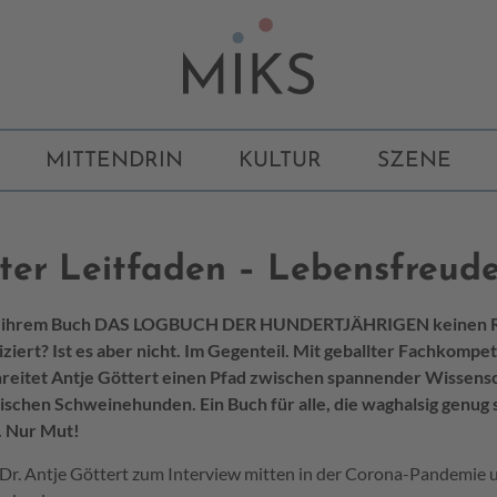
MITTENDRIN
KULTUR
SZENE
er Leitfaden – Lebensfreude
 mit ihrem Buch DAS LOGBUCH DER HUNDERTJÄHRIGEN keinen Ra
iziert? Ist es aber nicht. Im Gegenteil. Mit geballter Fachkomp
eitet Antje Göttert einen Pfad zwischen spannender Wissens
chen Schweinehunden. Ein Buch für alle, die waghalsig genug si
. Nur Mut!
Dr. Antje Göttert zum Interview mitten in der Corona-Pandemie 