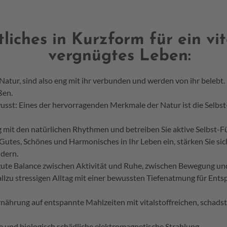
liches in Kurzform für ein vi
vergnügtes Leben:
atur, sind also eng mit ihr verbunden und werden von ihr belebt. 
ßen.
usst: Eines der hervorragenden Merkmale der Natur ist die Selbst
g mit den natürlichen Rhythmen und betreiben Sie aktive Selbst-F
 Gutes, Schönes und Harmonisches in Ihr Leben ein, stärken Sie si
ldern.
 gute Balance zwischen Aktivität und Ruhe, zwischen Bewegung und
allzu stressigen Alltag mit einer bewussten Tiefenatmung für Ent
Ernährung auf entspannte Mahlzeiten mit vitalstoffreichen, scha
e und biologisch schädliche elektromagnetische Strahlung.