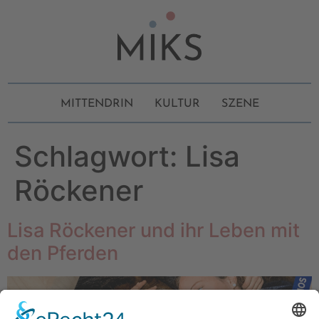
MITTENDRIN
KULTUR
SZENE
Schlagwort:
Lisa
Röckener
Lisa Röckener und ihr Leben mit
den Pferden