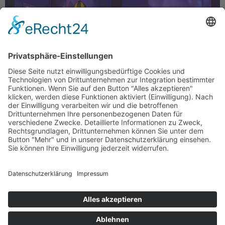
CINDERELLA in Wuppertal (Foto: Björn Hickmann)
Wuppertaler coming of age im Märchengewand. So
oder ähnlich lässt sich die CINDERELLA der
Wuppertaler Oper zusammenfassen. Obwohl die
Fassung von Rodgers und Hammerstein schon mehrere
Jahrzehnte alt ist, ist es mit der Inszenierung von
Christian Thausing gelungen, das Stück in die Jetztzeit
zu transferieren. ELLA ist eine junge […]