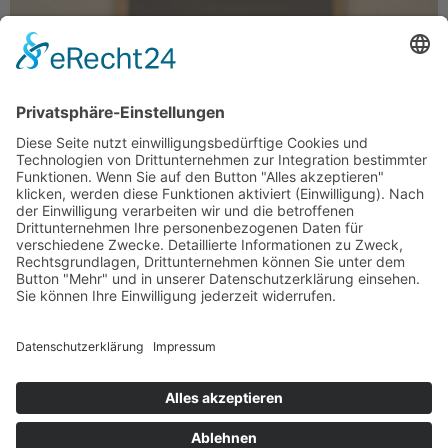
Mariam Kühsel-Hussaini erweckt die Alte Nationalgalerie
Ende des 19. Jahrhunderts zum Leben und macht sie
zur großen Bühne für TSCHUDI. Eine Liebeserklärung an
ein pulsierendes Berlin zur Kaiserzeit und an
impressionistische Kunst zugleich. Und der Leser?
Verliebt sich nach anfänglicher Verwunderung in die
wundervolle Sprache der Autorin. TSCHUDI ist quasi ein
wortgewaltiges Kunstwerk.