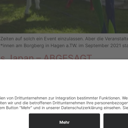
Zeiten auf solch ein Event einzulassen. Aber die Veranstalt
er*innen am Borgberg in Hagen a.TW. im September 2021 sta
ts Japan – ABGESAGT
Wald.