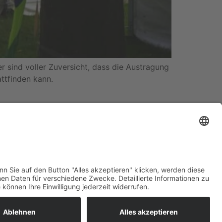
er sind voller Zuversicht, dass die Austragung
ttfinden kann.