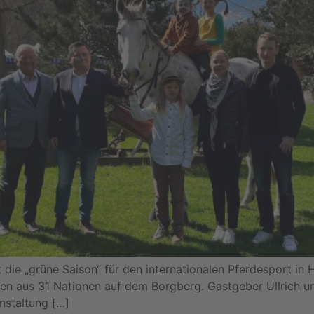
ie „grüne Saison“ für den internationalen Pferdesport in H
rden aus 31 Nationen auf dem Borgberg. Gastgeber Ullrich u
nstaltung […]