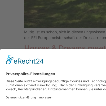
Mutig ist es schon, sich in diesen ungewissen 
der FEI Europameisterschaft der Dressurreit
Horses & Dreams mee
Kein Saisonauftakt in Hagen am Teutoburger 