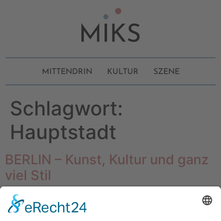
MITTENDRIN
KULTUR
SZENE
Schlagwort:
Hauptstadt
BERLIN – Kunst, Kultur und ganz
viel Stil