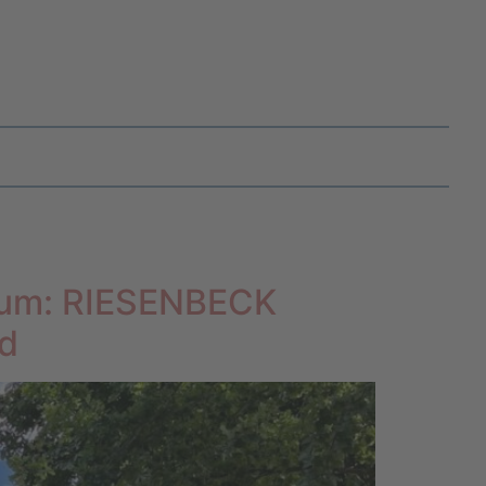
um: RIESENBECK
nd