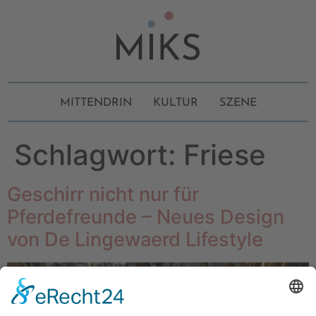
MITTENDRIN
KULTUR
SZENE
Schlagwort:
Friese
Geschirr nicht nur für
Pferdefreunde – Neues Design
von De Lingewaerd Lifestyle