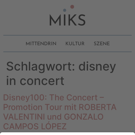
MITTENDRIN
KULTUR
SZENE
Schlagwort:
disney
in concert
Disney100: The Concert –
Promotion Tour mit ROBERTA
VALENTINI und GONZALO
CAMPOS LÓPEZ