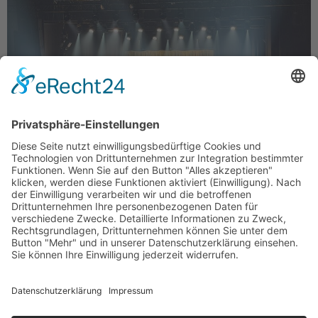
Annemieke van Dam, Drew Sarich, Ana Milva Gomes,
Gino Emnes und Wietske van Tongeren in Oberhausen
Beim letzten Stop ihrer Tour im Metronom Theater
Oberhausen verwandelten die Dutch Divas (DIE GROSSE
GALANACHT DES MUSICALS) die Bühne in ein
musikalisches Feuerwerk aus Emotion, Kraft und