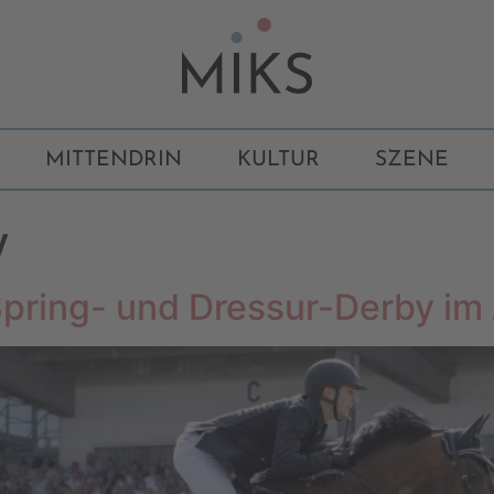
MITTENDRIN
KULTUR
SZENE
y
pring- und Dressur-Derby im