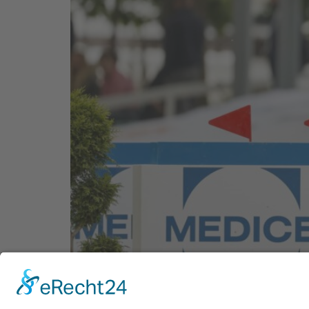
Sechs Deutsche Meistertitel, erstmals eine D
so