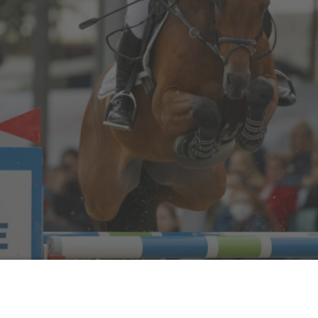
ressur-DM der Altersklasse U25, ein gerührter Goldmedaillen