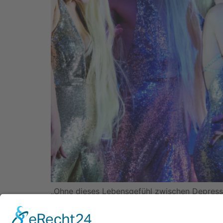
„Ohne dieses Lebensgefühl zwischen Depress
Produzenten von ROCK ME AMADEUS – DAS FA
kommen? Falcos Heldenreise wird seit Oktobe