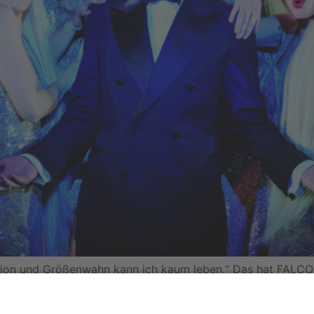
ion und Größenwahn kann ich kaum leben.“ Das hat FALCO e
LCO MUSICAL lassen die Zuschauer genau diesen Zustand
r 2023 allabendlich auf der Bühne des […]