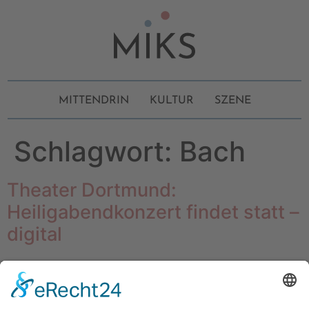
MITTENDRIN
KULTUR
SZENE
Schlagwort:
Bach
Theater Dortmund:
Heiligabendkonzert findet statt –
digital
Das traditionelle Heiligabendkonzert der Dortmunder
Philharmoniker wird auch in diesem Jahr stattfinden.
Das Konzert, mit Werken u.a. von Johann Sebastian