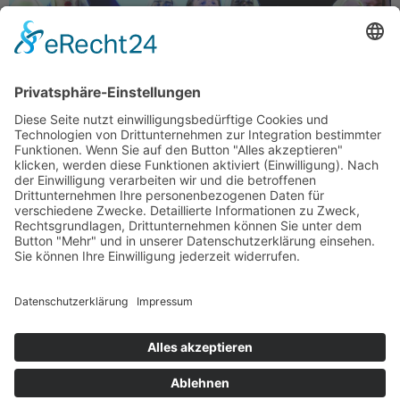
„Ohne dieses Lebensgefühl zwischen Depression und
Größenwahn kann ich kaum leben.“ Das hat FALCO
einmal in einem Interview gesagt und die Produzenten
von ROCK ME AMADEUS – DAS FALCO MUSICAL lassen
die Zuschauer genau diesen Zustand erleben. Doch wie
konnte es so weit kommen? Falcos Heldenreise wird
seit Oktober 2023 allabendlich auf der Bühne des […]