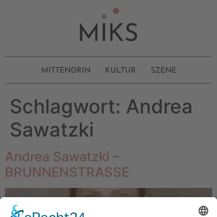
MITTENDRIN
KULTUR
SZENE
Schlagwort:
Andrea
Sawatzki
Andrea Sawatzki –
BRUNNENSTRASSE