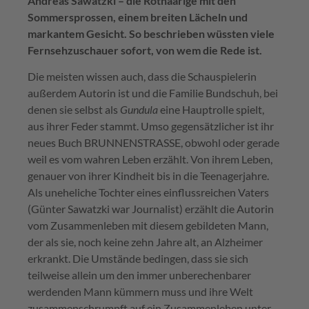
Andreas Sawatzki – die Rothaarige mit den
Sommersprossen, einem breiten Lächeln und
markantem Gesicht.
So beschrieben wüssten viele
Fernsehzuschauer sofort, von wem die Rede ist.
Die meisten wissen auch, dass die Schauspielerin
außerdem Autorin ist und die Familie Bundschuh, bei
denen sie selbst als
Gundula
eine Hauptrolle spielt,
aus ihrer Feder stammt. Umso gegensätzlicher ist ihr
neues Buch BRUNNENSTRASSE, obwohl oder gerade
weil es vom wahren Leben erzählt. Von ihrem Leben,
genauer von ihrer Kindheit bis in die Teenagerjahre.
Als uneheliche Tochter eines einflussreichen Vaters
(Günter Sawatzki war Journalist) erzählt die Autorin
vom Zusammenleben mit diesem gebildeten Mann,
der als sie, noch keine zehn Jahre alt, an Alzheimer
erkrankt. Die Umstände bedingen, dass sie sich
teilweise allein um den immer unberechenbarer
werdenden Mann kümmern muss und ihre Welt
zusammenschrumpft auf ein Zusammenleben unter