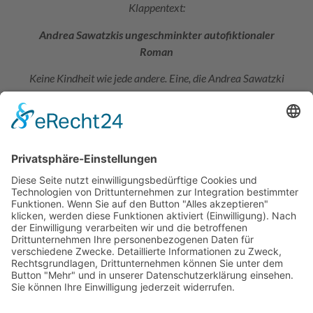
Klappentext:
Andrea Sawatzkis ungeschminkter autofiktionaler
Roman
Keine Kindheit wie jede andere. Eine, die Andrea Sawatzki
wie in einem Kurzfilm einfängt: 1971 wird der Journalist
Günther Sawatzki von seiner Stelle in London abgezogen
und geht zu seiner Familie nach Deutschland zurück. Aber
er will sein altes Leben aufgeben und mit seiner Geliebten
zusammensein, mit der er eine Tochter hat: Andrea. Doch
bald stellt sich heraus, dass dieser weltläufige und
gebildete Mann schwer krank ist. Das Geld wird knapp,
die Mutter muss wieder als Nachtschwester arbeiten, und
die zehnjährige Andrea kümmert sich um den dementen
Vater, der launisch, ungeduldig und jähzornig ist. Es
entspinnt sich ein geheimes Leben zwischen den beiden
von Nähe und Entfremdung, Liebe und Überforderung. Bis
zu seinem katastrophalen Ende.