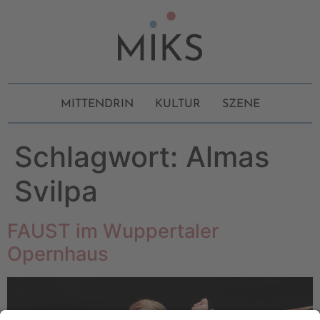
MITTENDRIN
KULTUR
SZENE
Schlagwort:
Almas
Svilpa
FAUST im Wuppertaler
Opernhaus