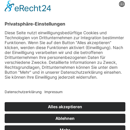
Großes Ensemble im Wuppertaler Opernhaus
(©Matthias Jung) Wenn der Teufel französisch singt und
die Moral Pause macht Wenn Charles Gounod wüsste,
was aus seinem „Faust“ geworden ist, er würde
vermutlich schmunzeln – und Méphistophélès einen
extra Applaus gönnen. In der neuen Inszenierung am
Theater Wuppertal zeigt sich einmal mehr, wie
überraschend lebendig eine Oper über […]
Impressum
Datenschutzerklärung