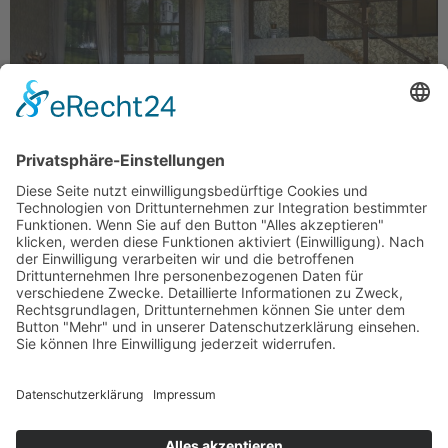
Bühnenklassiker aus dem vorigen Jahrhundert: Joseph
Kesselrings ARSEN UND SPITZENHÄUBCHEN (Foto:
Björn Hickmann) Geschwisterliebe par excellence –
Abby und Martha Brewster sind sich einig:
Alleinstehenden, einsamen Männern muss geholfen
werden! Mit einem Glas Holunderwein und
entsprechendem „Schuss“ befördern die Schwestern
ihre Untermieter konsequent ins Jenseits. Die Leichen
lassen sie von ihrem herrlich verrückten Neffen Teddy