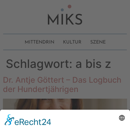
MITTENDRIN
KULTUR
SZENE
Schlagwort:
a bis z
Dr. Antje Göttert – Das Logbuch
der Hundertjährigen