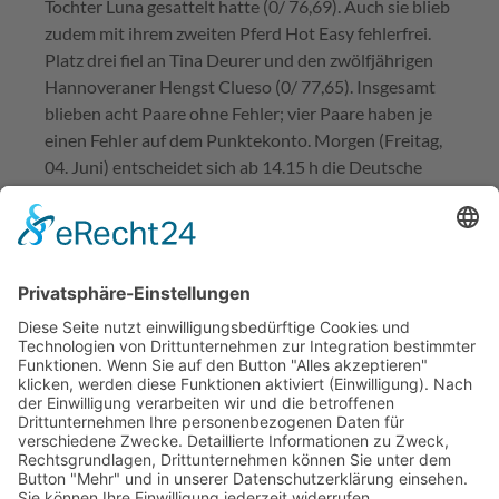
Tochter Luna gesattelt hatte (0/ 76,69). Auch sie blieb
zudem mit ihrem zweiten Pferd Hot Easy fehlerfrei.
Platz drei fiel an Tina Deurer und den zwölfjährigen
Hannoveraner Hengst Clueso (0/ 77,65). Insgesamt
blieben acht Paare ohne Fehler; vier Paare haben je
einen Fehler auf dem Punktekonto. Morgen (Freitag,
04. Juni) entscheidet sich ab 14.15 h die Deutsche
Meisterschaft der Springreiterinnen im Preis der
platzmann federn GmbH & Co.KG – einer Prüfung mit
zwei Umläufen.
1. Wertung Deutsche Meisterschaft der
Springreiterinnen
Finja Bormann/ Clippo 0/ 75,96
Jörne Sprehe/ Luna 0/ 76,69
Tina Deurer/ Clueso 0/ 77,65
Jörne Sprehe/ Hot Easy 0/ 77,66
Sarah Welsing-Breuer/ Casado 0/ 78,42