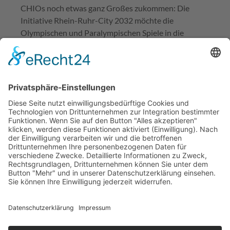
CHIOs noch etwas ganz Großes zukommen: Die
Initiative Rhein-Ruhr-City 2032 möchte die
Olympischen und Paralympischen Spiele in die
Region holen. Wer wäre da wohl prädestiniert, den
vierbeinigen Wettkämpfern eine Bühne zu bieten,
wenn nicht das Areal um die Aachener Soers? Nicht
zuletzt deshalb setzt Initiator Michael Mronz schon
jetzt auf vernetzte Mobilität und Digitalisierung.
Auch der Bau eines weiteren Stadions rückt in
greifbare Nähe, denn bald entscheidet Aachen über
die Nutzung eines angrenzendes Grundstücks.
CHIO 2021 als nächster Meilenstein
Ob mit Olympia oder ohne, es bleibt spannend im
Reitsport und alle Augen in Aachen sind nun auf den
CHIO 2021 gerichtet, der vom 25. Juni bis 4. Juli 2021
stattfinden soll – wenn nötig mit Maske für über
40000 Zuschauer.