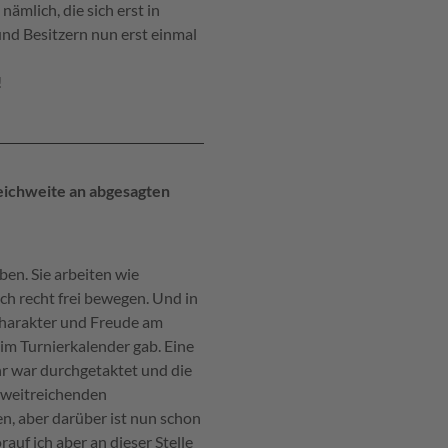
ämlich, die sich erst in
und Besitzern nun erst einmal
!
Reichweite an abgesagten
aben. Sie arbeiten wie
ch recht frei bewegen. Und in
 Charakter und Freude am
 im Turnierkalender gab. Eine
hr war durchgetaktet und die
 weitreichenden
en, aber darüber ist nun schon
uf ich aber an dieser Stelle