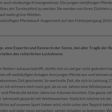
er auch eindeutige Krisengewinner. Die jungen vierjährigen Pferde n
llten, ein Turnierpferd zu werden. Sie werden von ihren Züchtern 
auf weite grüne Weiden.
 zukünftigen Pferdekauf: Augenmerk auf den Fohlenjahrgang 2016
e, eine Expertin und Kennerin der Szene, bei aller Tragik der 
rteilen des reiterlichen Lockdowns:
 Reitern zuhause betrifft, dürfte sich so viel gar nicht geändert h
ren oft weitläufigen Anlagen ihre jungen Pferde aus und können si
bekommen Zeit geschenkt. So wertvolle Zeit, die sich in Leistung,
n. Ich erinnere mich noch gut, als es vor Jahren eine Winterpause
er und Pferde die letzten Jahre nur träumen konnten. Das ganze Ja
Jahreszeit gespickt mit Wettbewerben. Natürlich möchte ich die
Krise auf unseren Sport haben wird, nicht unter den Teppich kehr
orden und jeder muss versuchen, seinen Schaden zu begrenzen. Wora