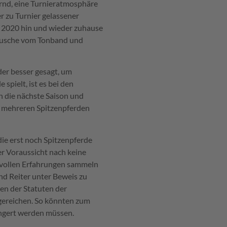
rnd, eine Turnieratmosphäre
r zu Turnier gelassener
r 2020 hin und wieder zuhause
äusche vom Tonband und
oder besser gesagt, um
spielt, ist es bei den
n die nächste Saison und
 mehreren Spitzenpferden
die erst noch Spitzenpferde
r Voraussicht nach keine
rtvollen Erfahrungen sammeln
nd Reiter unter Beweis zu
en der Statuten der
 gereichen. So könnten zum
ängert werden müssen.