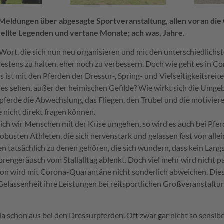
 Meldungen über abgesagte Sportveranstaltung, allen voran die 
ellte Legenden und vertane Monate; ach was, Jahre.
 Wort, die sich nun neu organisieren und mit den unterschiedlic
estens zu halten, eher noch zu verbessern. Doch wie geht es in Co
 ist mit den Pferden der Dressur-, Spring- und Vielseitigkeitsreit
s sehen, außer der heimischen Gefilde? Wie wirkt sich die Umgeb
pferde die Abwechslung, das Fliegen, den Trubel und die motivier
e nicht direkt fragen können.
dlich wir Menschen mit der Krise umgehen, so wird es auch bei Pf
obusten Athleten, die sich nervenstark und gelassen fast von alle
ften tatsächlich zu denen gehören, die sich wundern, dass kein Lan
geräusch vom Stallalltag ablenkt. Doch viel mehr wird nicht pa
son wird mit Corona-Quarantäne nicht sonderlich abweichen. Die
Gelassenheit ihre Leistungen bei reitsportlichen Großveranstaltu
da schon aus bei den Dressurpferden. Oft zwar gar nicht so sensibe