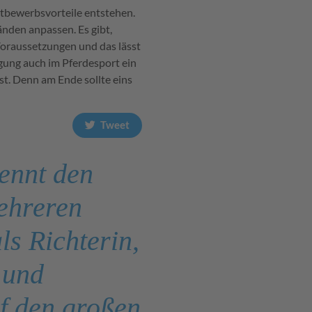
ttbewerbsvorteile entstehen.
änden anpassen. Es gibt,
oraussetzungen und das lässt
igung auch im Pferdesport ein
st. Denn am Ende sollte eins
Tweet
ennt den
mehreren
ls Richterin,
 und
f den großen