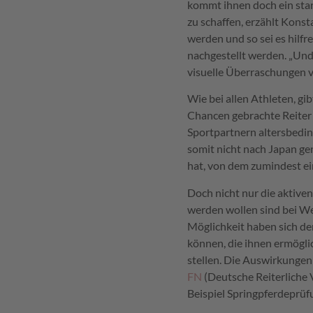
kommt ihnen doch ein sta
zu schaffen, erzählt Konst
werden und so sei es hilf
nachgestellt werden. „Un
visuelle Überraschungen vo
Wie bei allen Athleten, gib
Chancen gebrachte Reiter u
Sportpartnern altersbedin
somit nicht nach Japan g
hat, von dem zumindest ei
Doch nicht nur die aktiven
werden wollen sind bei We
Möglichkeit haben sich de
können, die ihnen ermögli
stellen. Die Auswirkungen
FN
(Deutsche Reiterliche 
Beispiel Springpferdeprüf