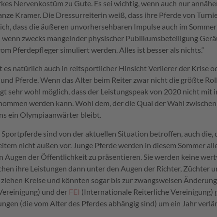
rkes Nervenkostüm zu Gute. Es sei wichtig, wenn auch nur annähe
anze Kramer. Die Dressurreiterin weiß, dass ihre Pferde von Turnie
reich, dass die äußeren unvorhersehbaren Impulse auch im Somme
d wenn zwecks mangelnder physischer Publikumsbeteiligung Ger
m Pferdepfleger simuliert werden. Alles ist besser als nichts.“
t es natürlich auch in reitsportlicher Hinsicht Verlierer der Krise 
nd Pferde. Wenn das Alter beim Reiter zwar nicht die größte Rolle 
gt sehr wohl möglich, dass der Leistungspeak von 2020 nicht mit i
enommen werden kann. Wohl dem, der die Qual der Wahl zwischen
ns ein Olympiaanwärter bleibt.
 Sportpferde sind von der aktuellen Situation betroffen, auch die, 
item nicht außen vor. Junge Pferde werden in diesem Sommer alle
n Augen der Öffentlichkeit zu präsentieren. Sie werden keine we
chen ihre Leistungen dann unter den Augen der Richter, Züchter u
 ziehen Kreise und könnten sogar bis zur zwangsweisen Änderung
Vereinigung) und der
FEI
(Internationale Reiterliche Vereinigung)
ungen (die vom Alter des Pferdes abhängig sind) um ein Jahr verl