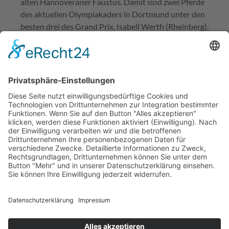
alten Hannoveraner Faustus. Damit sind zwei Pferde
des aktuellen Olympiakaders in Dortmund unter den
besten drei des Grand Prix. Isabell Werth (Rheinberg),
die eigentlich zwischen s`Hertogenbosch (Weltcup)
und Dortmund gependelt wäre, hatte den zwölf Jahre
alten Den Haag in der Westfalenhalle dabei und
wurde Elfte.
Im Parcours bestimmten am Nachmittag U21-
Europameister Philipp Schulze Topphoff (Havixbeck),
Harm Lahde (Blender) und der Deutsche Meister Felix
Haßmann (Lienen). Die drei Profis belegten die Plätze
eins bis drei in der Youngster-Tour, Preis der Sinnack
Backspezialitäten. Die allererste internationale
Springprüfung (mittlere Tour) am Morgen hatte die
Britin Georgia Tame mit der irischen Stute Caretina
gewonnen.