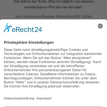
Das Glück der Erde:
Was ich täglich von meinen
wunderbaren Pferden lernen darf
von Jessica von Bredow-Werndl und Dr. Ulrike
Strerath-Bolz ist erschienen bei
Knaur HC; 1. Auflage (1. Oktober 2020)
ISBN-10 :
3426214865
22,– €
Feuilleton für Sie – Anerkennung für uns
Vielen Dank für Ihre Unterstützung