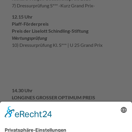
7) Dressurprüfung S*** -Kurz Grand Prix-
12.15 Uhr
Piaff-Förderpreis
Preis der Liselott Schindling-Stiftung
Wertungsprüfung
10) Dressurprüfung Kl. S*** | U 25 Grand Prix
14.30 Uhr
LONGINES GROSSER OPTIMUM PREIS
präsentiert von MEGGLE GmbH & Co. KG
Wertungsprüfung zur Deutschen Meisterschaft 2020
Grand Prix Kür
3) Dressurprüfung KI. S****